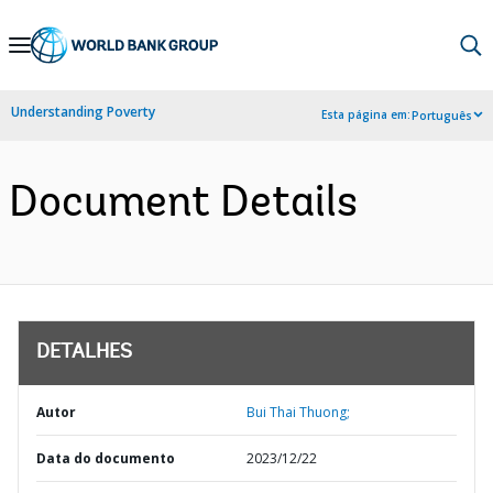
Skip
to
Main
Understanding Poverty
Esta página em:
Português
Navigation
Document Details
DETALHES
Autor
Bui Thai Thuong;
Data do documento
2023/12/22