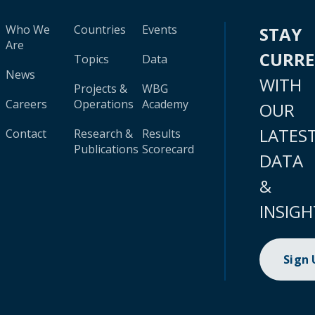
Who We
Countries
Events
STAY
Are
CURR
Topics
Data
News
WITH
Projects &
WBG
Careers
Operations
Academy
OUR
LATES
Contact
Research &
Results
Publications
Scorecard
DATA
&
INSIGH
Sign