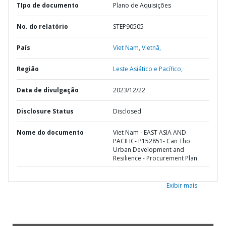
TIpo de documento
Plano de Aquisições
No. do relatório
STEP90505
País
Viet Nam,
Vietnã,
Região
Leste Asiático e Pacífico,
Data de divulgação
2023/12/22
Disclosure Status
Disclosed
Nome do documento
Viet Nam - EAST ASIA AND
PACIFIC- P152851- Can Tho
Urban Development and
Resilience - Procurement Plan
Exibir mais