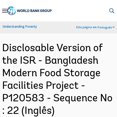
Skip
to
Main
Understanding Poverty
Esta página em:
Português
Navigation
Disclosable Version of
the ISR - Bangladesh
Modern Food Storage
Facilities Project -
P120583 - Sequence No
: 22 (Inglês)