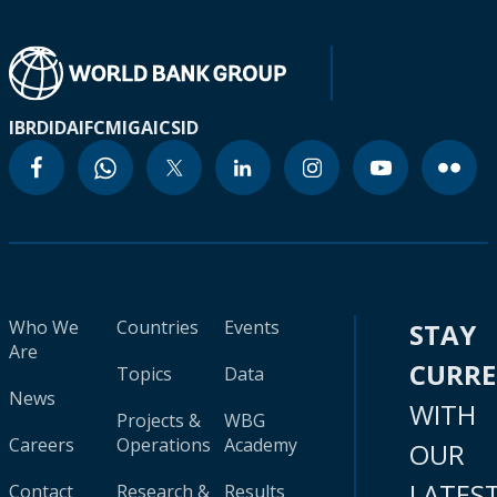
IBRD
IDA
IFC
MIGA
ICSID
Who We
Countries
Events
STAY
Are
CURR
Topics
Data
News
WITH
Projects &
WBG
Careers
Operations
Academy
OUR
LATES
Contact
Research &
Results