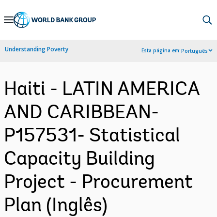
Skip
to
Main
Understanding Poverty
Esta página em:
Português
Navigation
Haiti - LATIN AMERICA
AND CARIBBEAN-
P157531- Statistical
Capacity Building
Project - Procurement
Plan (Inglês)