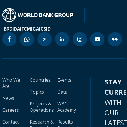
IBRD
IDA
IFC
MIGA
ICSID
Who We
Countries
Events
STAY
Are
CURR
Topics
Data
News
WITH
Projects &
WBG
Careers
Operations
Academy
OUR
LATES
Contact
Research &
Results