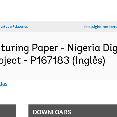
ntos e Relatórios
Esta página em:
Port
uring Paper - Nigeria Digi
ject - P167183 (Inglês)
das
DOWNLOADS