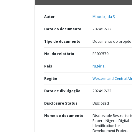
Autor
Mboob, Ida S;
Data do documento
2024/12/22
TIpo de documento
Documento do projeto
No. do relatório
RES00579
País
Nigéria,
Região
Western and Central Afr
Data de divulgação
2024/12/22
Disclosure Status
Disclosed
Nome do documento
Disclosable Restructuri
Paper - Nigeria Digital
Identification for
Development Project -