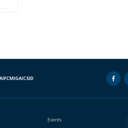
A
IFC
MIGA
ICSID
Events