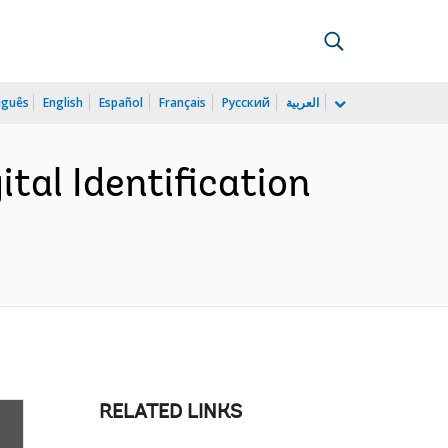
uguês
English
Español
Français
Русский
العربية
tal Identification
RELATED LINKS