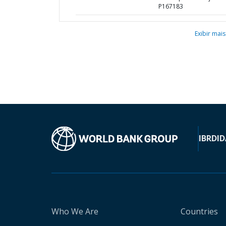
P167183
Exibir mais
IBRD
ID
Who We Are
Countries