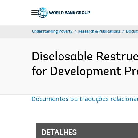
Skip
to
Main
Understanding Poverty
Research & Publications
Docume
Navigation
Disclosable Restruct
for Development Pro
Documentos ou traduções relaciona
DETALHES