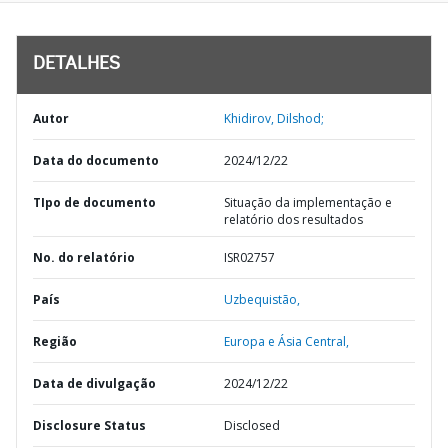
DETALHES
Autor
Khidirov, Dilshod;
Data do documento
2024/12/22
TIpo de documento
Situação da implementação e
relatório dos resultados
No. do relatório
ISR02757
País
Uzbequistão,
Região
Europa e Ásia Central,
Data de divulgação
2024/12/22
Disclosure Status
Disclosed