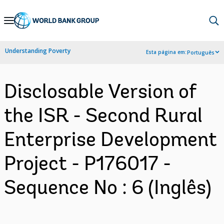
Skip
to
Main
Understanding Poverty
Esta página em:
Português
Navigation
Disclosable Version of
the ISR - Second Rural
Enterprise Development
Project - P176017 -
Sequence No : 6 (Inglês)