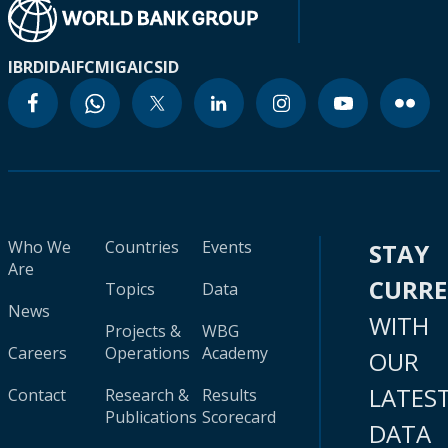
IBRD
IDA
IFC
MIGA
ICSID
Who We
Countries
Events
STAY
Are
CURR
Topics
Data
News
WITH
Projects &
WBG
Careers
Operations
Academy
OUR
LATES
Contact
Research &
Results
Publications
Scorecard
DATA