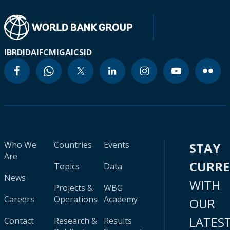
IBRD
IDA
IFC
MIGA
ICSID
Who We
Countries
Events
STAY
Are
CURR
Topics
Data
News
WITH
Projects &
WBG
Careers
Operations
Academy
OUR
LATES
Contact
Research &
Results