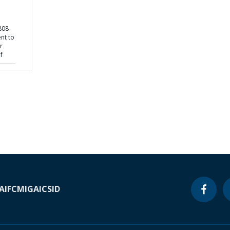
808-
nt to
r
f
A
IFC
MIGA
ICSID