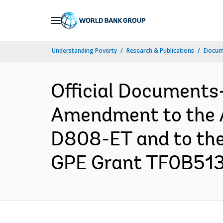
Skip
to
Main
Understanding Poverty
Research & Publications
Docume
Navigation
Official Documents-
Amendment to the A
D808-ET and to th
GPE Grant TF0B5137