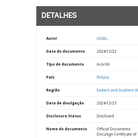
DETALHES
Autor
LEGKL;
Data do documento
2024/12/23
TIpo de documento
Acordo
País
Etiópia,
Região
Eastern and Southern Af
Data de divulgação
2024/12/23
Disclosure Status
Disclosed
Nome do documento
Official Documents-
DocuSign Certificate of