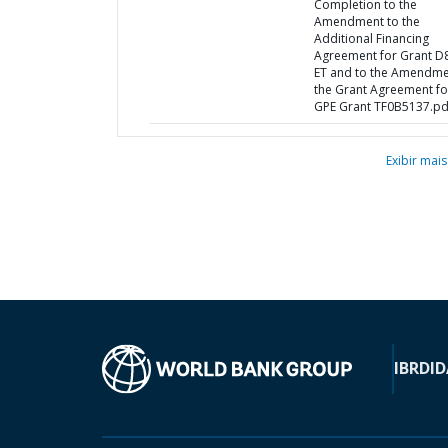
Completion to the
Amendment to the
Additional Financing
Agreement for Grant D
ET and to the Amendme
the Grant Agreement fo
GPE Grant TF0B5137.pd
Exibir mais
IBRD
ID