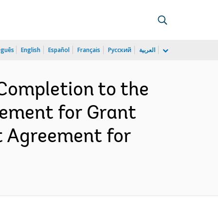
uguês
English
Español
Français
Русский
العربية
Completion to the
ement for Grant
 Agreement for