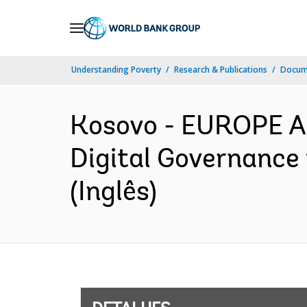
Skip
to
Main
Understanding Poverty
Research & Publications
Docume
Navigation
Kosovo - EUROPE A
Digital Governance 
(Inglês)