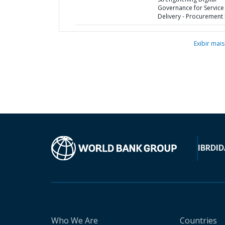
Governance for Service
Delivery - Procurement 
Exibir mais
IBRD
ID
Who We Are
Countries