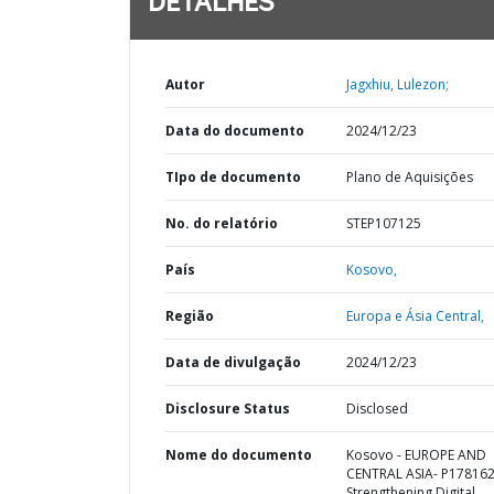
DETALHES
Autor
Jagxhiu, Lulezon;
Data do documento
2024/12/23
TIpo de documento
Plano de Aquisições
No. do relatório
STEP107125
País
Kosovo,
Região
Europa e Ásia Central,
Data de divulgação
2024/12/23
Disclosure Status
Disclosed
Nome do documento
Kosovo - EUROPE AND
CENTRAL ASIA- P178162
Strengthening Digital