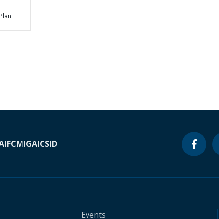
Plan
A
IFC
MIGA
ICSID
Events