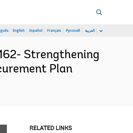
uguês
English
Español
Français
Русский
العربية
62- Strengthening
ocurement Plan
RELATED LINKS