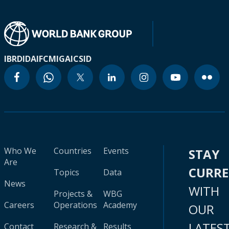
IBRD
IDA
IFC
MIGA
ICSID
Who We
Countries
Events
STAY
Are
CURR
Topics
Data
News
WITH
Projects &
WBG
Careers
Operations
Academy
OUR
LATES
Contact
Research &
Results