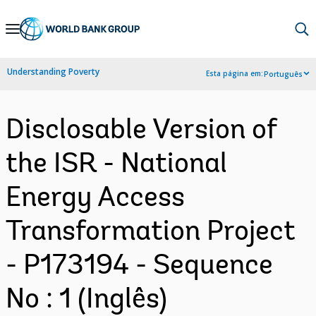
Skip
to
Main
Understanding Poverty
Esta página em:
Português
Navigation
Disclosable Version of
the ISR - National
Energy Access
Transformation Project
- P173194 - Sequence
No : 1 (Inglês)