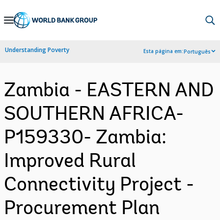
Skip
to
Main
Understanding Poverty
Esta página em:
Português
Navigation
Zambia - EASTERN AND
SOUTHERN AFRICA-
P159330- Zambia:
Improved Rural
Connectivity Project -
Procurement Plan