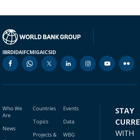
IBRD
IDA
IFC
MIGA
ICSID
Who We
Countries
Events
STAY
Are
CURR
Topics
Data
News
WITH
Projects &
WBG