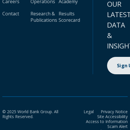
Careers
Operations
Academy
OUR
LATES
Contact
Research &
Results
Publications
Scorecard
DATA
&
INSIGH
Sign
© 2025 World Bank Group. All
Legal
Privacy Notice
Rights Reserved.
Site Accessibility
Access to Information
Scam Alert