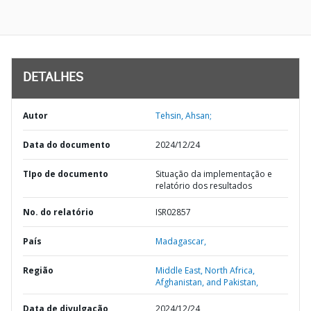
DETALHES
Autor
Tehsin, Ahsan;
Data do documento
2024/12/24
TIpo de documento
Situação da implementação e
relatório dos resultados
No. do relatório
ISR02857
País
Madagascar,
Região
Middle East, North Africa,
Afghanistan, and Pakistan,
Data de divulgação
2024/12/24