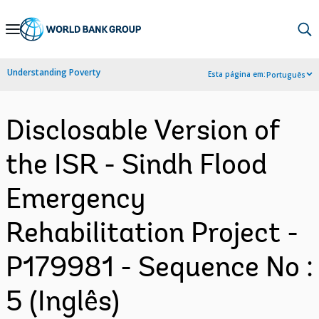
Skip
to
Main
Understanding Poverty
Esta página em:
Português
Navigation
Disclosable Version of
the ISR - Sindh Flood
Emergency
Rehabilitation Project -
P179981 - Sequence No :
5 (Inglês)