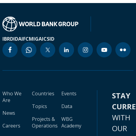
IBRD
IDA
IFC
MIGA
ICSID
Who We
Countries
Events
STAY
Are
CURR
Topics
Data
News
WITH
Projects &
WBG
Careers
Operations
Academy
OUR