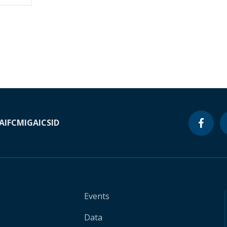
A
IFC
MIGA
ICSID
Events
Data