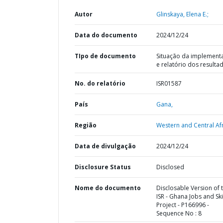
Autor
Glinskaya, Elena E.;
Data do documento
2024/12/24
TIpo de documento
Situação da implement
e relatório dos resulta
No. do relatório
ISR01587
País
Gana,
Região
Western and Central Afr
Data de divulgação
2024/12/24
Disclosure Status
Disclosed
Nome do documento
Disclosable Version of 
ISR - Ghana Jobs and Ski
Project - P166996 -
Sequence No : 8