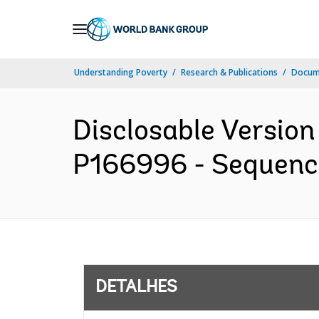
Skip
to
Main
Understanding Poverty
Research & Publications
Docume
Navigation
Disclosable Version 
P166996 - Sequence 
DETALHES