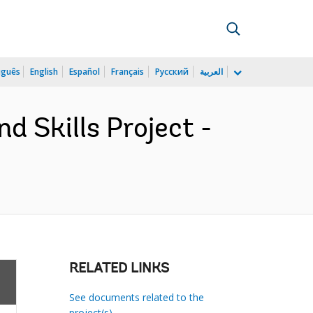
uguês
English
Español
Français
Русский
العربية
d Skills Project -
RELATED LINKS
See documents related to the
project(s)