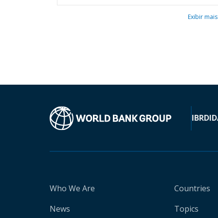
Exibir mais
IBRD
ID
Who We Are
Countries
News
Topics