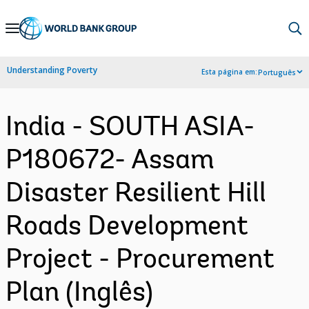
Skip
to
Main
Understanding Poverty
Esta página em:
Português
Navigation
India - SOUTH ASIA-
P180672- Assam
Disaster Resilient Hill
Roads Development
Project - Procurement
Plan (Inglês)