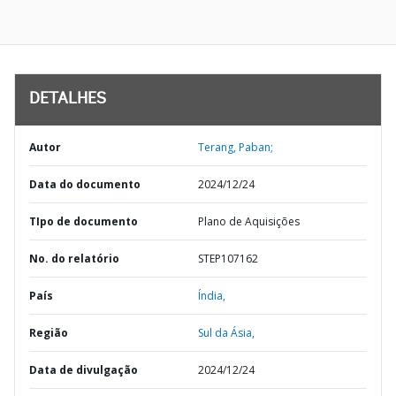
DETALHES
Autor
Terang, Paban;
Data do documento
2024/12/24
TIpo de documento
Plano de Aquisições
No. do relatório
STEP107162
País
Índia,
Região
Sul da Ásia,
Data de divulgação
2024/12/24