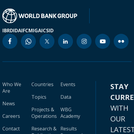
IBRD
IDA
IFC
MIGA
ICSID
Who We
Countries
Events
STAY
Are
CURR
Topics
Data
News
WITH
Projects &
WBG
Careers
Operations
Academy
OUR
LATES
Contact
Research &
Results