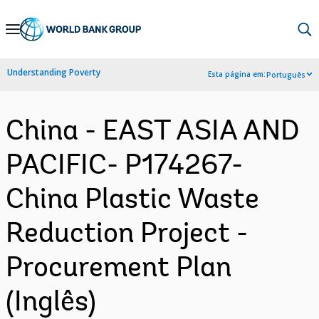
Skip
to
Main
Understanding Poverty
Esta página em:
Português
Navigation
China - EAST ASIA AND
PACIFIC- P174267-
China Plastic Waste
Reduction Project -
Procurement Plan
(Inglês)