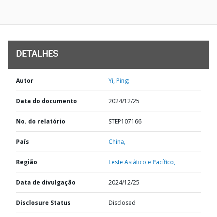
DETALHES
Autor
Yi, Ping;
Data do documento
2024/12/25
No. do relatório
STEP107166
País
China,
Região
Leste Asiático e Pacífico,
Data de divulgação
2024/12/25
Disclosure Status
Disclosed