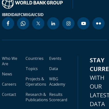
IBRD
IDA
IFC
MIGA
ICSID
Who We
Countries
Events
STAY
Are
CURR
Topics
Data
News
WITH
Projects &
WBG
Careers
Operations
Academy
OUR
LATES
Contact
Research &
Results
Publications
Scorecard
DATA