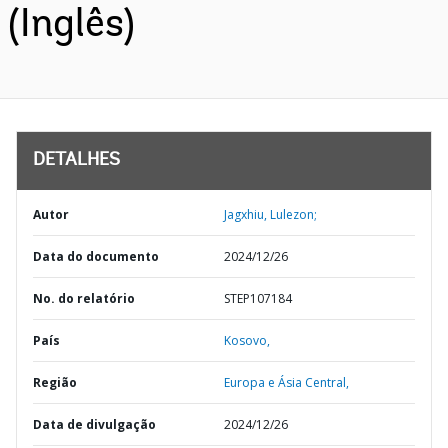
(Inglês)
DETALHES
Autor
Jagxhiu, Lulezon;
Data do documento
2024/12/26
No. do relatório
STEP107184
País
Kosovo,
Região
Europa e Ásia Central,
Data de divulgação
2024/12/26