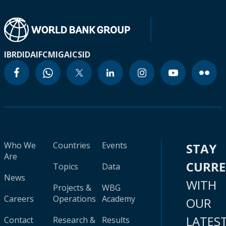
IBRD
IDA
IFC
MIGA
ICSID
Who We
Countries
Events
STAY
Are
CURR
Topics
Data
News
WITH
Projects &
WBG
Careers
Operations
Academy
OUR
LATES
Contact
Research &
Results