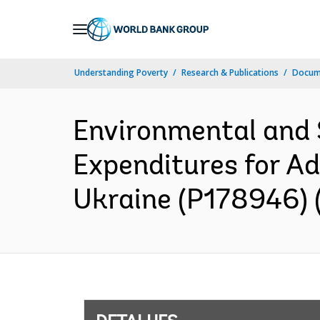
Skip
to
Main
Understanding Poverty
Research & Publications
Docume
Navigation
Environmental and 
Expenditures for A
Ukraine (P178946) (