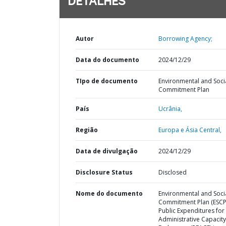
DETALHES
Autor
Borrowing Agency;
Data do documento
2024/12/29
TIpo de documento
Environmental and Soci
Commitment Plan
País
Ucrânia,
Região
Europa e Ásia Central,
Data de divulgação
2024/12/29
Disclosure Status
Disclosed
Nome do documento
Environmental and Soci
Commitment Plan (ESCP
Public Expenditures for
Administrative Capacity