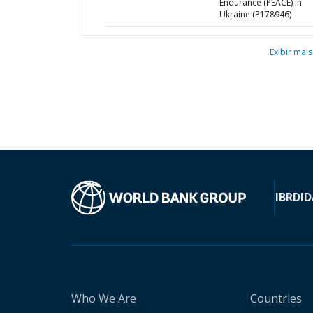
Endurance (PEACE) in
Ukraine (P178946)
Exibir mais
IBRD
ID
Who We Are
Countries