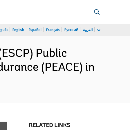
uguês
English
Español
Français
Русский
العربية
(ESCP) Public
durance (PEACE) in
RELATED LINKS