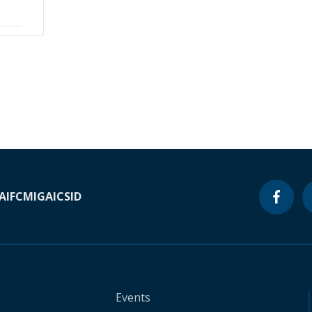
A
IFC
MIGA
ICSID
Events