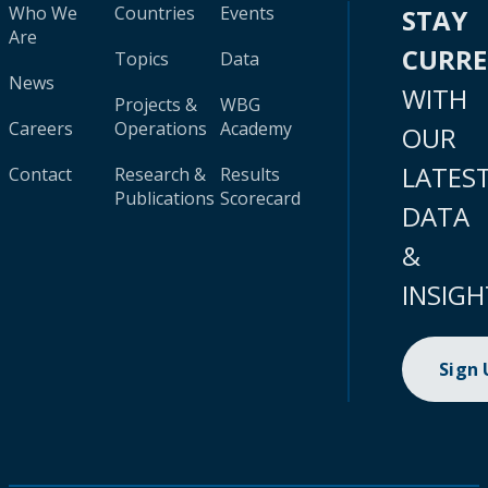
Who We
Countries
Events
STAY
Are
CURR
Topics
Data
News
WITH
Projects &
WBG
Careers
Operations
Academy
OUR
LATES
Contact
Research &
Results
Publications
Scorecard
DATA
&
INSIGH
Sign