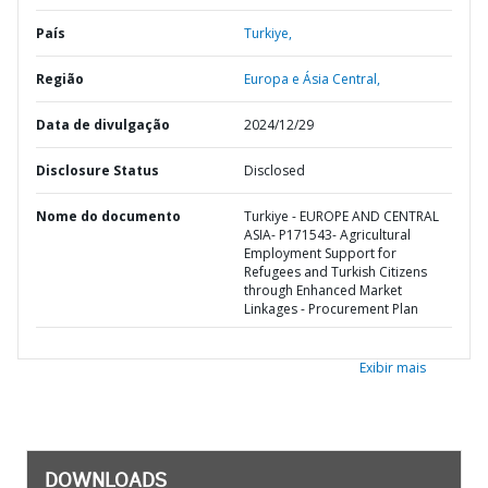
País
Turkiye,
Região
Europa e Ásia Central,
Data de divulgação
2024/12/29
Disclosure Status
Disclosed
Nome do documento
Turkiye - EUROPE AND CENTRAL
ASIA- P171543- Agricultural
Employment Support for
Refugees and Turkish Citizens
through Enhanced Market
Linkages - Procurement Plan
Exibir mais
DOWNLOADS