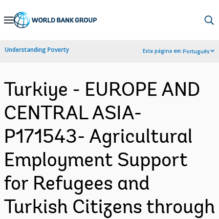
Skip
to
Main
Understanding Poverty
Esta página em:
Português
Navigation
Turkiye - EUROPE AND
CENTRAL ASIA-
P171543- Agricultural
Employment Support
for Refugees and
Turkish Citizens through