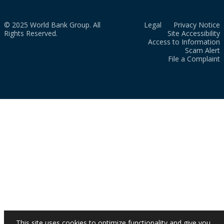
© 2025 World Bank Group. All
Legal
Privacy Notice
Rights Reserved.
Site Accessibility
Access to Information
Scam Alert
File a Complaint
This site uses cookies to optimize functionality and give you