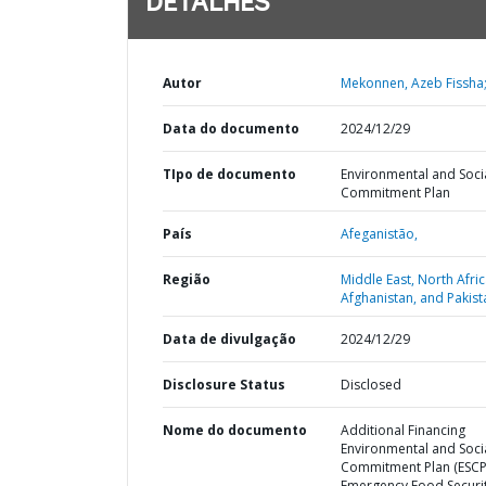
DETALHES
Autor
Mekonnen, Azeb Fissha
Data do documento
2024/12/29
TIpo de documento
Environmental and Soci
Commitment Plan
País
Afeganistão,
Região
Middle East, North Afric
Afghanistan, and Pakist
Data de divulgação
2024/12/29
Disclosure Status
Disclosed
Nome do documento
Additional Financing
Environmental and Soci
Commitment Plan (ESCP)
Emergency Food Securi