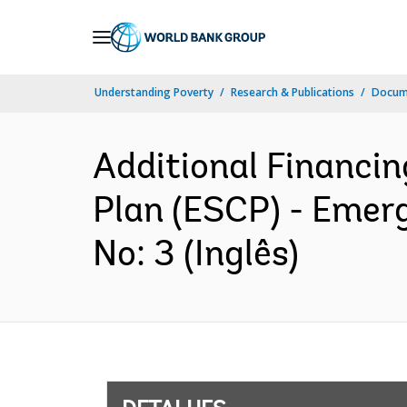
Skip
to
Main
Understanding Poverty
Research & Publications
Docume
Navigation
Additional Financi
Plan (ESCP) - Emer
No: 3 (Inglês)