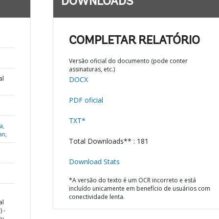
DOWNLOADS
;
COMPLETAR RELATÓRIO
Versão oficial do documento (pode conter
assinaturas, etc.)
al
DOCX
PDF oficial
TXT*
a,
an,
Total Downloads** : 181
Download Stats
*A versão do texto é um OCR incorreto e está
incluído unicamente em benefício de usuários com
conectividade lenta.
al
 -
ty