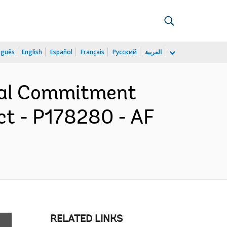
uguês
English
Español
Français
Русский
العربية
cial Commitment
ct - P178280 - AF
RELATED LINKS