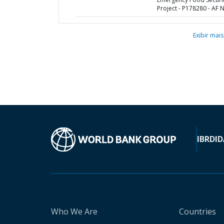
Project - P178280 - AF N
Exibir mais
IBRD
ID
Who We Are
Countries