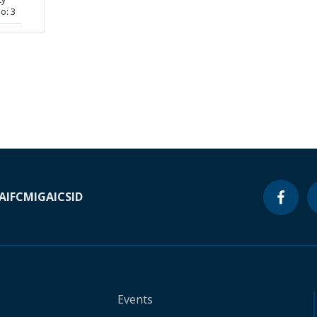
o: 3
A
IFC
MIGA
ICSID
Events