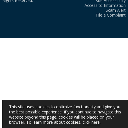
Rights Reserved.
Site Accessibility
Access to Information
Scam Alert
File a Complaint
This site uses cookies to optimize functionality and give you
the best possible experience. If you continue to navigate this
website beyond this page, cookies will be placed on your
browser. To learn more about cookies,
click here
.