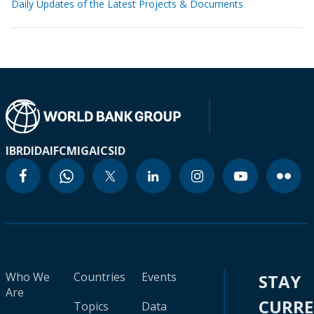
Daily Updates of the Latest Projects & Documents
IBRD
IDA
IFC
MIGA
ICSID
Who We
Countries
Events
STAY
Are
CURR
Topics
Data