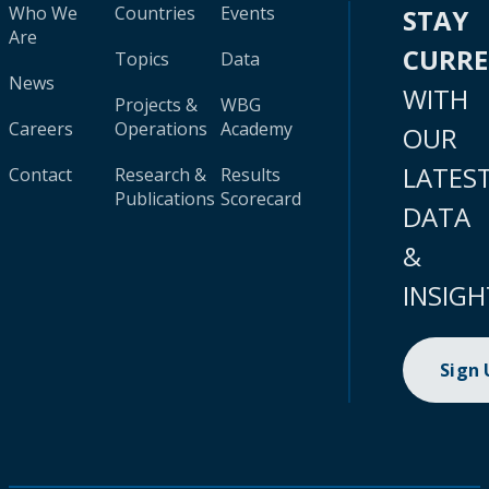
Who We
Countries
Events
STAY
Are
CURR
Topics
Data
News
WITH
Projects &
WBG
Careers
Operations
Academy
OUR
LATES
Contact
Research &
Results
Publications
Scorecard
DATA
&
INSIGH
Sign