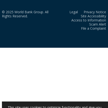
© 2025 World Bank Group. All
Legal
Privacy Notice
Rights Reserved.
Site Accessibility
Access to Information
Scam Alert
File a Complaint
This site uses cookies to optimize functionality and give you