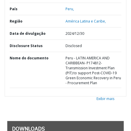
País
Peru,
Região
América Latina e Caribe,
Data de divulgação
2024/12/30
Disclosure Status
Disclosed
Nome do documento
Peru - LATIN AMERICA AND
CARIBBEAN- P174812-
Transmission Investment Plan
(PIT) to support Post-COVID-19
Green Economic Recovery in Peru
- Procurement Plan
Exibir mais
DOWNLOADS