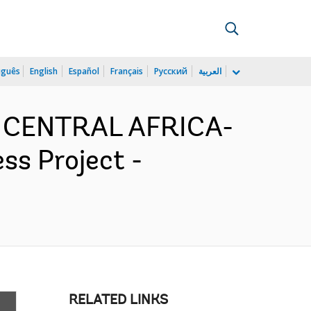
uguês
English
Español
Français
Русский
العربية
D CENTRAL AFRICA-
s Project -
RELATED LINKS