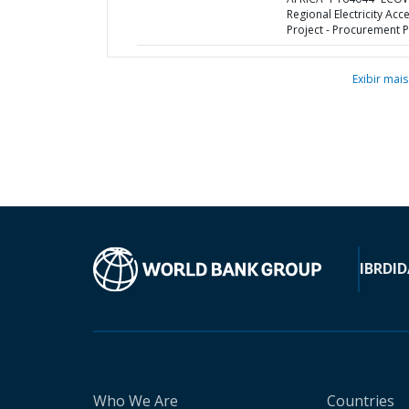
Regional Electricity Acc
Project - Procurement P
Exibir mais
IBRD
ID
Who We Are
Countries