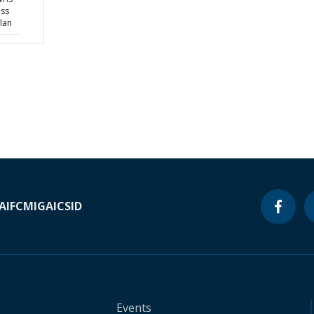
ess
lan
A
IFC
MIGA
ICSID
Events