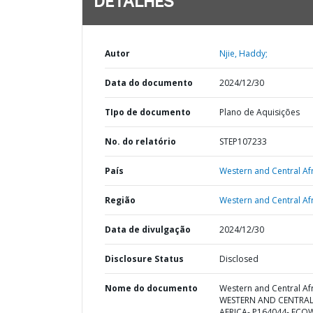
DETALHES
Autor
Njie, Haddy;
Data do documento
2024/12/30
TIpo de documento
Plano de Aquisições
No. do relatório
STEP107233
País
Western and Central Afr
Região
Western and Central Afr
Data de divulgação
2024/12/30
Disclosure Status
Disclosed
Nome do documento
Western and Central Afr
WESTERN AND CENTRA
AFRICA- P164044- ECO