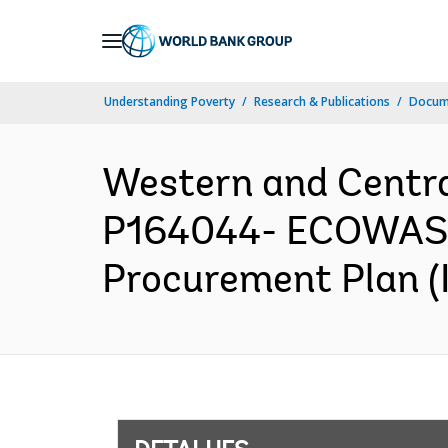
Skip
to
Main
Understanding Poverty
Research & Publications
Docume
Navigation
Western and Centr
P164044- ECOWAS-Re
Procurement Plan (I