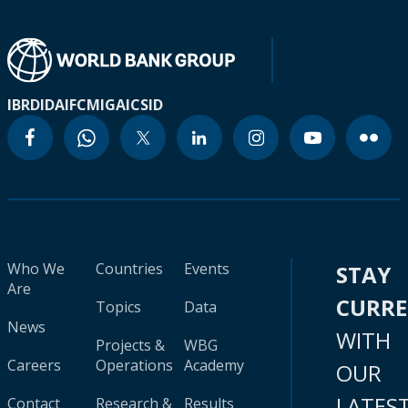
IBRD
IDA
IFC
MIGA
ICSID
Who We
Countries
Events
STAY
Are
CURR
Topics
Data
News
WITH
Projects &
WBG
Careers
Operations
Academy
OUR
LATES
Contact
Research &
Results