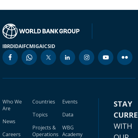
IBRD
IDA
IFC
MIGA
ICSID
Who We
Countries
Events
STAY
Are
CURR
Topics
Data
News
WITH
Projects &
WBG
Careers
Operations
Academy
OUR