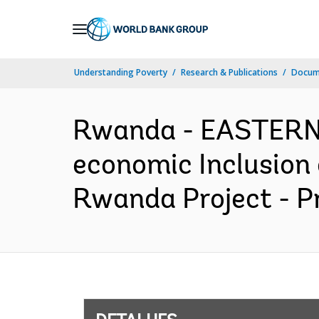
Skip
to
Main
Understanding Poverty
Research & Publications
Docume
Navigation
Rwanda - EASTERN
economic Inclusion
Rwanda Project - P