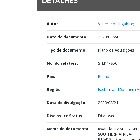
DETALHES
Autor
Veneranda Ingabire;
Data do documento
2023/03/24
TIpo de documento
Plano de Aquisições
No. do relatório
STEP77850
País
Ruanda,
Região
Eastern and Southern Af
Data de divulgação
2023/03/24
Disclosure Status
Disclosed
Nome do documento
Rwanda - EASTERN AND
SOUTHERN AFRICA-
P164130- Socio-econo