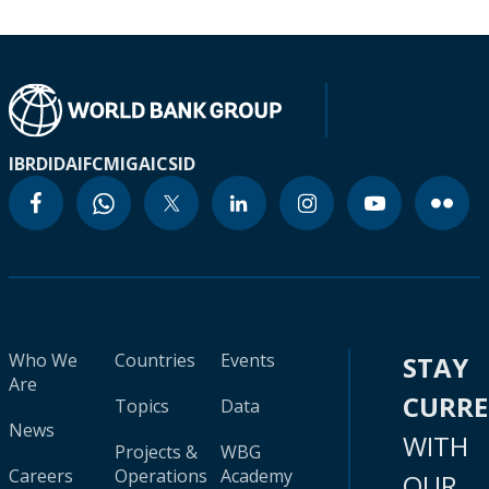
IBRD
IDA
IFC
MIGA
ICSID
Who We
Countries
Events
STAY
Are
CURR
Topics
Data
News
WITH
Projects &
WBG
Careers
Operations
Academy
OUR