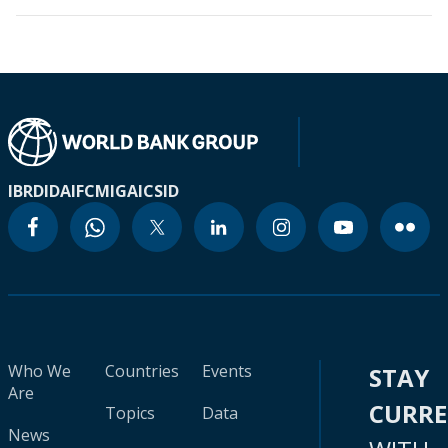
IBRD
IDA
IFC
MIGA
ICSID
Who We
Countries
Events
STAY
Are
CURR
Topics
Data
News