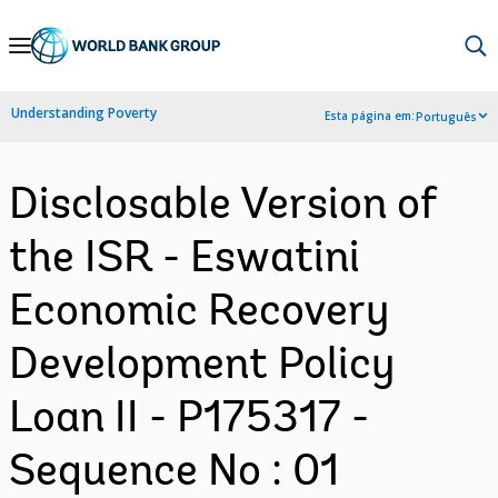
Skip
to
Main
Understanding Poverty
Esta página em:
Português
Navigation
Disclosable Version of
the ISR - Eswatini
Economic Recovery
Development Policy
Loan II - P175317 -
Sequence No : 01