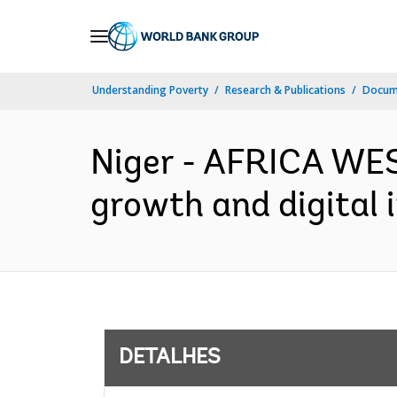
Skip
to
Main
Understanding Poverty
Research & Publications
Docume
Navigation
Niger - AFRICA WES
growth and digital 
DETALHES