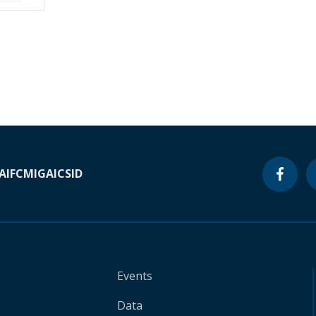
A
IFC
MIGA
ICSID
Events
Data