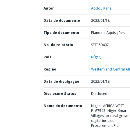
Autor
Abdou Kane;
Data do documento
2022/01/18
TIpo de documento
Plano de Aquisições
No. do relatório
STEP59407
País
Níger,
Região
Western and Central Afr
Data de divulgação
2022/01/18
Disclosure Status
Disclosed
Nome do documento
Niger - AFRICA WEST-
P167543- Niger: Smart
Villages for rural growt
digital inclusion -
Procurement Plan