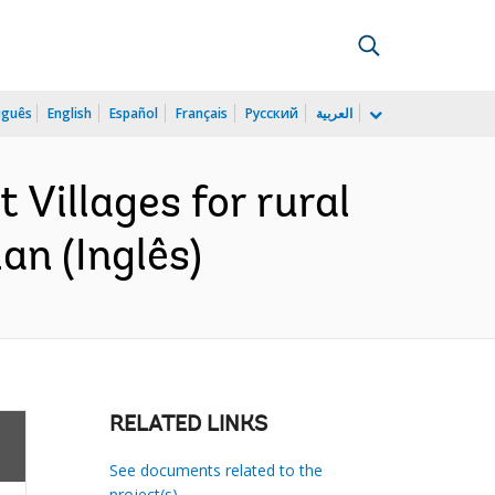
uguês
English
Español
Français
Русский
العربية
Villages for rural
an (Inglês)
RELATED LINKS
See documents related to the
project(s)