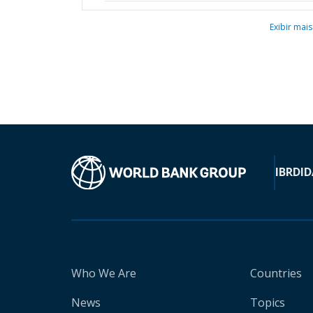
Exibir mais
IBRD
ID
Who We Are
Countries
News
Topics