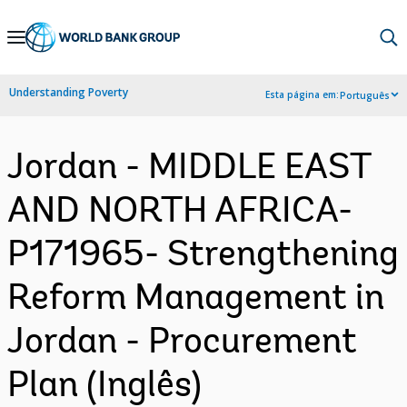
Skip
to
Main
Understanding Poverty
Esta página em:
Português
Navigation
Jordan - MIDDLE EAST
AND NORTH AFRICA-
P171965- Strengthening
Reform Management in
Jordan - Procurement
Plan (Inglês)