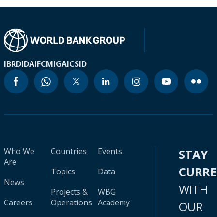
IBRD
IDA
IFC
MIGA
ICSID
Who We
Countries
Events
STAY
Are
CURR
Topics
Data
News
WITH
Projects &
WBG
Careers
Operations
Academy
OUR