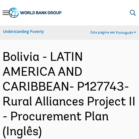
Skip
to
Main
Understanding Poverty
Esta página em:
Português
Navigation
Bolivia - LATIN
AMERICA AND
CARIBBEAN- P127743-
Rural Alliances Project II
- Procurement Plan
(Inglês)