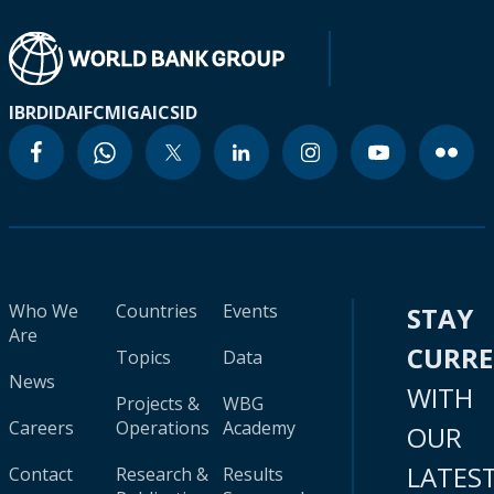
IBRD
IDA
IFC
MIGA
ICSID
Who We
Countries
Events
STAY
Are
CURR
Topics
Data
News
WITH
Projects &
WBG
Careers
Operations
Academy
OUR
LATES
Contact
Research &
Results