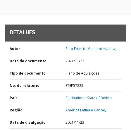
DETALHES
Autor
Rufo Ernesto Mamami Huanca;
Data do documento
2021/11/23
TIpo de documento
Plano de Aquisições
No. do relatório
STEP57285
País
Plurinational State of Bolivia,
Região
América Latina e Caribe,
Data de divulgação
2021/11/23