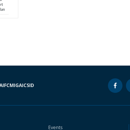
rt
lan
A
IFC
MIGA
ICSID
Events