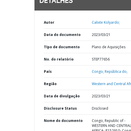
DETALHES
Autor
Calixte Kolyardo;
Data do documento
2023/03/21
TIpo de documento
Plano de Aquisições
No. do relatório
STEP77656
País
Congo,
República do,
Região
Western and Central Afr
Data de divulgação
2023/03/21
Disclosure Status
Disclosed
Nome do documento
Congo, Republic of -
WESTERN AND CENTRA
AFRICA- P152910- Cong