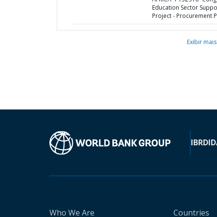
Education Sector Suppo
Project - Procurement P
Exibir mais
IBRD
ID
Who We Are
Countries