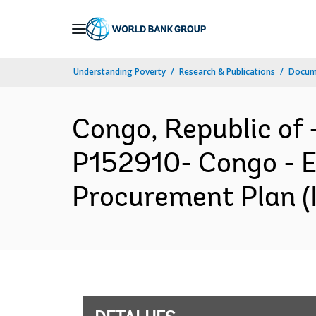
Skip
to
Main
Understanding Poverty
Research & Publications
Docume
Navigation
Congo, Republic o
P152910- Congo - E
Procurement Plan (I