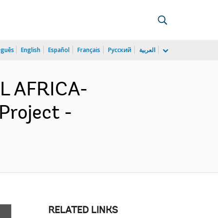
uguês
English
Español
Français
Русский
العربية
L AFRICA-
Project -
RELATED LINKS