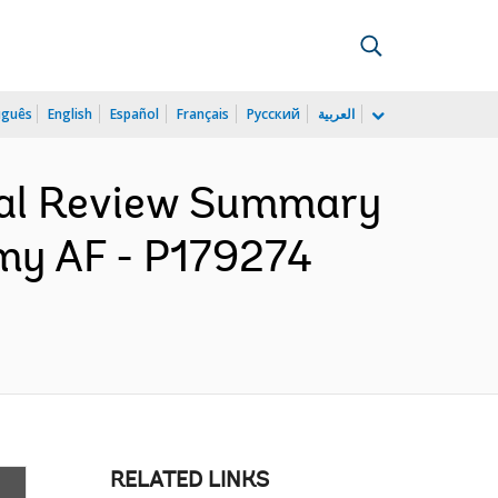
uguês
English
Español
Français
Русский
العربية
cial Review Summary
my AF - P179274
RELATED LINKS