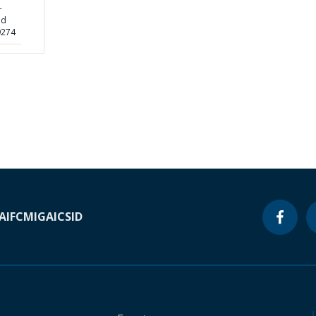
-
nd
9274
A
IFC
MIGA
ICSID