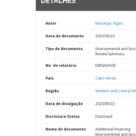
DETALHES
Autor
Mubanga, Ngao;
Data do documento
2023/05/23
TIpo de documento
Environmental and Soci
Review Summary
No. do relatório
ESRSAFA505
País
Cabo Verde,
Região
Western and Central Afr
Data de divulgação
2023/05/22
Disclosure Status
Disclosed
Nome do documento
Additional Financing
Environmental and Soci