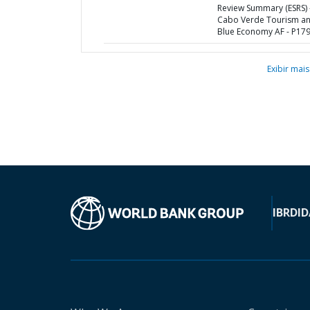
Review Summary (ESRS) 
Cabo Verde Tourism a
Blue Economy AF - P17
Exibir mais
IBRD
ID