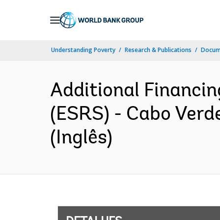
Skip
to
Main
Understanding Poverty
Research & Publications
Docume
Navigation
Additional Financi
(ESRS) - Cabo Verd
(Inglês)