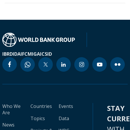
IBRD
IDA
IFC
MIGA
ICSID
Who We
Countries
Events
STAY
Are
CURR
Topics
Data
News
WITH