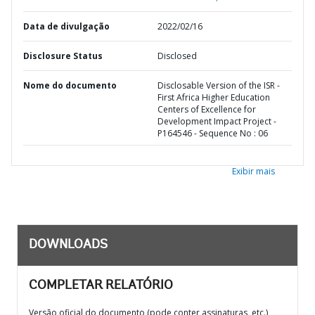
Data de divulgação
2022/02/16
Disclosure Status
Disclosed
Nome do documento
Disclosable Version of the ISR -
First Africa Higher Education
Centers of Excellence for
Development Impact Project -
P164546 - Sequence No : 06
Exibir mais
DOWNLOADS
COMPLETAR RELATÓRIO
Versão oficial do documento (pode conter assinaturas, etc.)