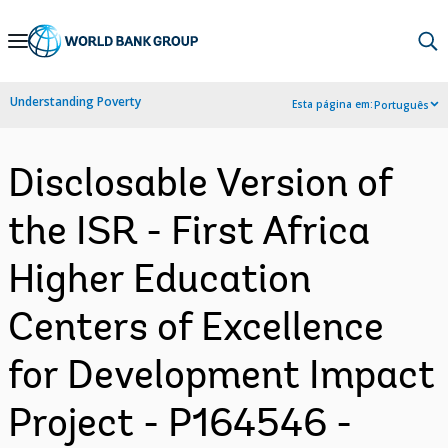
Skip
to
Main
Understanding Poverty
Esta página em:
Português
Navigation
Disclosable Version of
the ISR - First Africa
Higher Education
Centers of Excellence
for Development Impact
Project - P164546 -