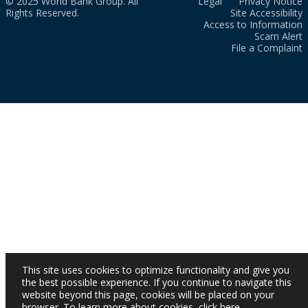
© 2025 World Bank Group. All
Legal
Privacy Notice
Rights Reserved.
Site Accessibility
Access to Information
Scam Alert
File a Complaint
This site uses cookies to optimize functionality and give you
the best possible experience. If you continue to navigate this
website beyond this page, cookies will be placed on your
browser. To learn more about cookies,
click here
.