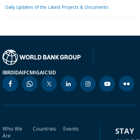
Daily Updates of the Latest Projects & Documents
IBRD
IDA
IFC
MIGA
ICSID
Who We
Countries
Events
STAY
Are