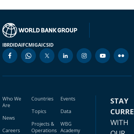
IBRD
IDA
IFC
MIGA
ICSID
Who We
Countries
Events
STAY
Are
CURR
Topics
Data
News
WITH
Projects &
WBG
Careers
Operations
Academy
OUR