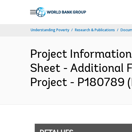
Skip
to
Main
Understanding Poverty
Research & Publications
Docume
Navigation
Project Informatio
Sheet - Additional 
Project - P180789 (