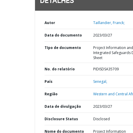
DETALHES
Autor
Taillandier, Franck;
Data do documento
2023/03/27
TIpo de documento
Project Information an
Integrated Safeguards 
Sheet
No. do relatório
PIDISDSA35709
País
Senegal,
Região
Western and Central Afr
Data de divulgação
2023/03/27
Disclosure Status
Disclosed
Nome do documento
Project Information