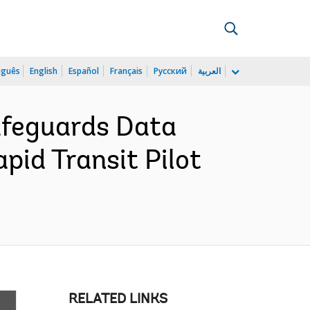
uguês
English
Español
Français
Русский
العربية
afeguards Data
pid Transit Pilot
RELATED LINKS