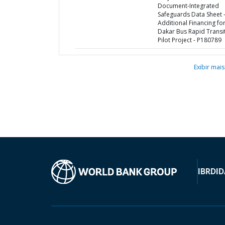
Document-Integrated
Safeguards Data Sheet 
Additional Financing fo
Dakar Bus Rapid Transi
Pilot Project - P180789
Exibir mais
IBRD
ID