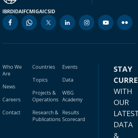
IBRD
IDA
IFC
MIGA
ICSID
Who We
Countries
Events
STAY
Are
CURR
Topics
Data
News
WITH
Projects &
WBG
Careers
Operations
Academy
OUR
LATES
Contact
Research &
Results
Publications
Scorecard
DATA
&