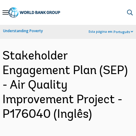
Skip
to
Main
Understanding Poverty
Esta página em:
Português
Navigation
Stakeholder
Engagement Plan (SEP)
- Air Quality
Improvement Project -
P176040 (Inglês)