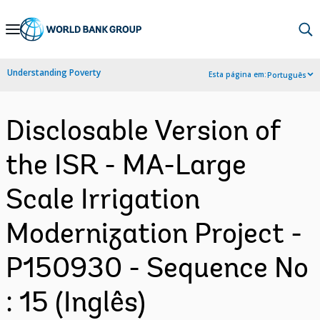
Skip
to
Main
Understanding Poverty
Esta página em:
Português
Navigation
Disclosable Version of
the ISR - MA-Large
Scale Irrigation
Modernization Project -
P150930 - Sequence No
: 15 (Inglês)