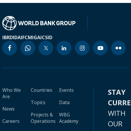
IBRD
IDA
IFC
MIGA
ICSID
Who We
Countries
Events
STAY
Are
CURR
Topics
Data
News
WITH
Projects &
WBG
Careers
Operations
Academy
OUR