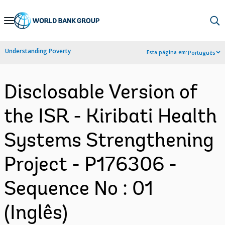
Skip
to
Main
Understanding Poverty
Esta página em:
Português
Navigation
Disclosable Version of
the ISR - Kiribati Health
Systems Strengthening
Project - P176306 -
Sequence No : 01
(Inglês)