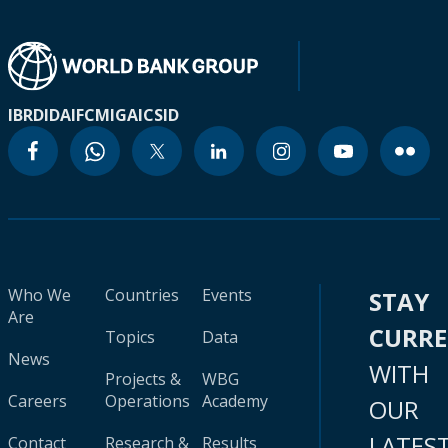
IBRD
IDA
IFC
MIGA
ICSID
Who We
Countries
Events
STAY
Are
CURR
Topics
Data
News
WITH
Projects &
WBG
Careers
Operations
Academy
OUR
LATES
Contact
Research &
Results