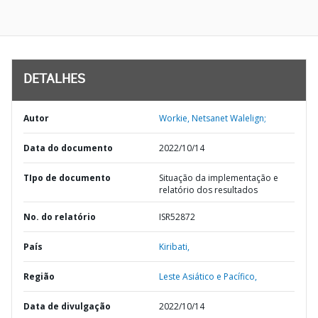
DETALHES
Autor
Workie, Netsanet Walelign;
Data do documento
2022/10/14
TIpo de documento
Situação da implementação e
relatório dos resultados
No. do relatório
ISR52872
País
Kiribati,
Região
Leste Asiático e Pacífico,
Data de divulgação
2022/10/14