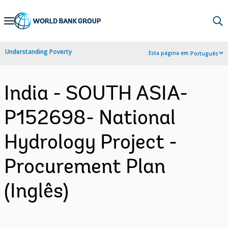
Skip
to
Main
Understanding Poverty
Esta página em:
Português
Navigation
India - SOUTH ASIA-
P152698- National
Hydrology Project -
Procurement Plan
(Inglês)