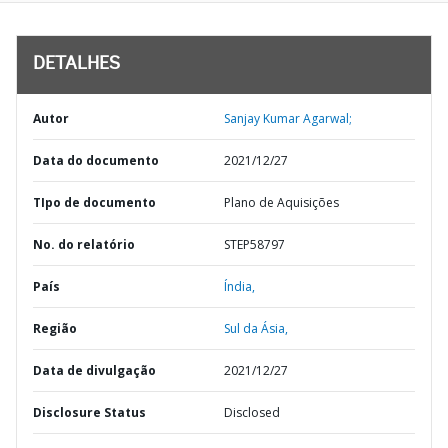
DETALHES
Autor
Sanjay Kumar Agarwal;
Data do documento
2021/12/27
TIpo de documento
Plano de Aquisições
No. do relatório
STEP58797
País
Índia,
Região
Sul da Ásia,
Data de divulgação
2021/12/27
Disclosure Status
Disclosed