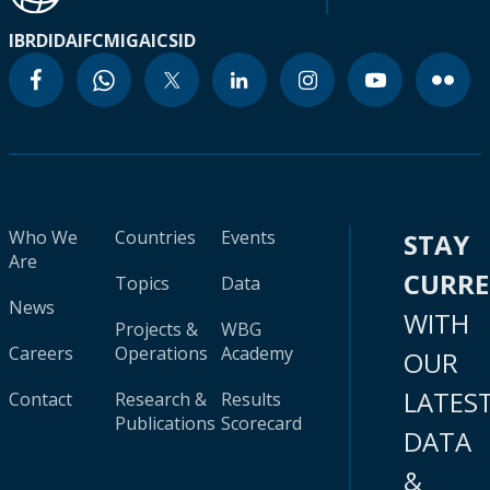
IBRD
IDA
IFC
MIGA
ICSID
Who We
Countries
Events
STAY
Are
CURR
Topics
Data
News
WITH
Projects &
WBG
Careers
Operations
Academy
OUR
LATES
Contact
Research &
Results
Publications
Scorecard
DATA
&