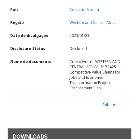
País
Costa do Marfim,
Região
Western and Central Africa,
Data de divulgação
2023/01/23
Disclosure Status
Disclosed
Nome do documento
Cote d'Ivoire - WESTERN AND
CENTRAL AFRICA- P172425-
Competitive Value Chains for
Jobs and Economic
Transformation Project -
Procurement Plan
Exibir mais
DOWNLOADS