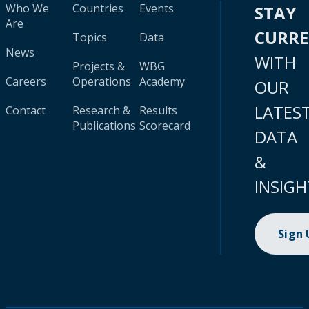
Who We
Countries
Events
STAY
Are
CURR
Topics
Data
News
WITH
Projects &
WBG
Careers
Operations
Academy
OUR
LATES
Contact
Research &
Results
Publications
Scorecard
DATA
&
INSIGH
Sign