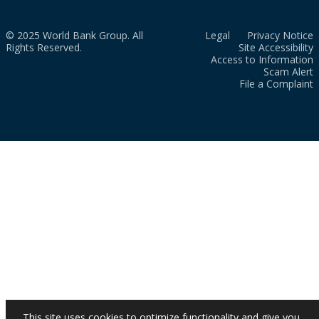
© 2025 World Bank Group. All
Legal
Privacy Notice
Rights Reserved.
Site Accessibility
Access to Information
Scam Alert
File a Complaint
This site uses cookies to optimize functionality and give you