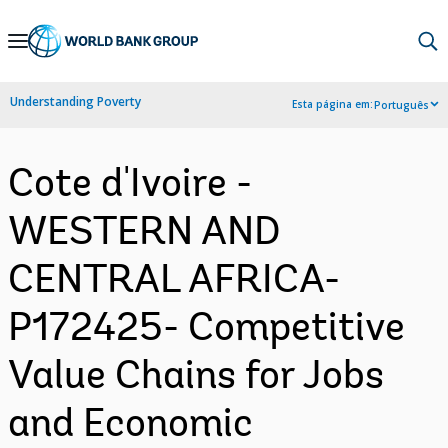
Skip
to
Main
Understanding Poverty
Esta página em:
Português
Navigation
Cote d'Ivoire -
WESTERN AND
CENTRAL AFRICA-
P172425- Competitive
Value Chains for Jobs
and Economic