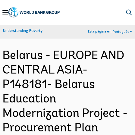
Skip
to
Main
Understanding Poverty
Esta página em:
Português
Navigation
Belarus - EUROPE AND
CENTRAL ASIA-
P148181- Belarus
Education
Modernization Project -
Procurement Plan