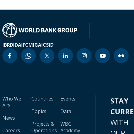
IBRD
IDA
IFC
MIGA
ICSID
Who We
Countries
Events
STAY
Are
CURR
Topics
Data
News
WITH
Projects &
WBG
Careers
Operations
Academy
OUR