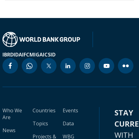
IBRD
IDA
IFC
MIGA
ICSID
Who We
Countries
Events
STAY
Are
CURR
Topics
Data
News
WITH
Projects &
WBG