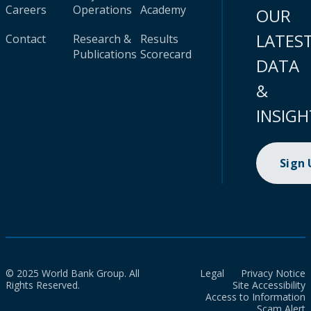
Careers
Operations
Academy
OUR
LATES
Contact
Research &
Results
Publications
Scorecard
DATA
&
INSIGH
Sign
© 2025 World Bank Group. All
Legal
Privacy Notice
Rights Reserved.
Site Accessibility
Access to Information
Scam Alert