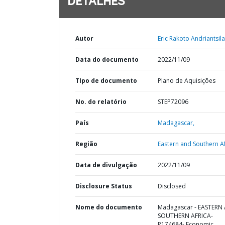
DETALHES
Autor
Eric Rakoto Andriantsil
Data do documento
2022/11/09
TIpo de documento
Plano de Aquisições
No. do relatório
STEP72096
País
Madagascar,
Região
Eastern and Southern Af
Data de divulgação
2022/11/09
Disclosure Status
Disclosed
Nome do documento
Madagascar - EASTERN
SOUTHERN AFRICA-
P174684- Economic