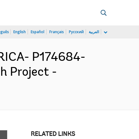
uguês
English
Español
Français
Русский
العربية
ICA- P174684-
h Project -
RELATED LINKS