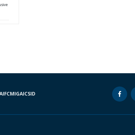
usive
A
IFC
MIGA
ICSID