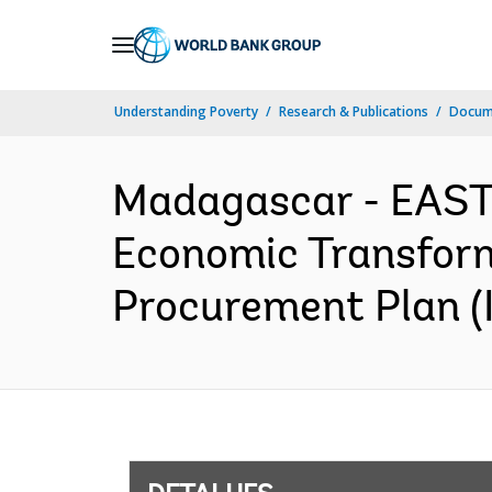
Skip
to
Main
Understanding Poverty
Research & Publications
Docume
Navigation
Madagascar - EAS
Economic Transforma
Procurement Plan (I