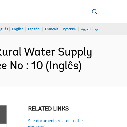
uguês
English
Español
Français
Русский
العربية
 Rural Water Supply
No : 10 (Inglês)
RELATED LINKS
See documents related to the
project(s)