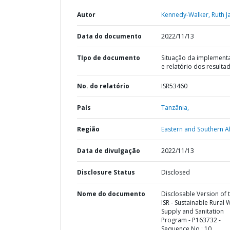
Autor
Kennedy-Walker, Ruth J
Data do documento
2022/11/13
TIpo de documento
Situação da implement
e relatório dos resulta
No. do relatório
ISR53460
País
Tanzânia,
Região
Eastern and Southern Af
Data de divulgação
2022/11/13
Disclosure Status
Disclosed
Nome do documento
Disclosable Version of 
ISR - Sustainable Rural 
Supply and Sanitation
Program - P163732 -
Sequence No : 10