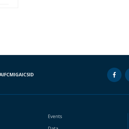
A
IFC
MIGA
ICSID
Events
Data