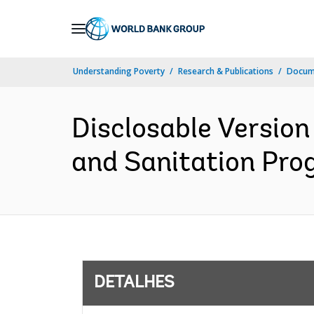
Skip
to
Main
Understanding Poverty
Research & Publications
Docume
Navigation
Disclosable Version
and Sanitation Prog
DETALHES