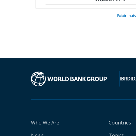
Exibir mais
IBRD
ID
Who We Are
Countries
News
Topics