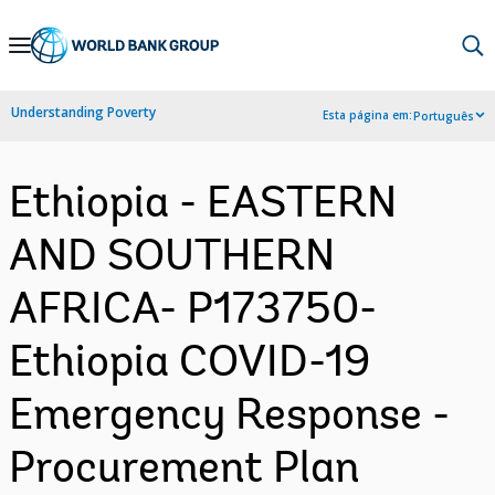
Skip
to
Main
Understanding Poverty
Esta página em:
Português
Navigation
Ethiopia - EASTERN
AND SOUTHERN
AFRICA- P173750-
Ethiopia COVID-19
Emergency Response -
Procurement Plan