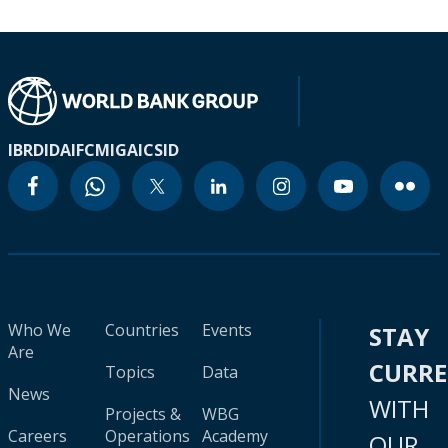
IBRD
IDA
IFC
MIGA
ICSID
Who We
Countries
Events
STAY
Are
CURR
Topics
Data
News
WITH
Projects &
WBG
Careers
Operations
Academy
OUR