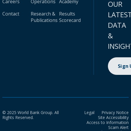
Careers
Operations
Academy
OUR
LATES
Contact
Research &
Results
Publications
Scorecard
DATA
&
INSIGH
Sign
© 2025 World Bank Group. All
Legal
Privacy Notice
Rights Reserved.
Site Accessibility
Access to Information
Scam Alert