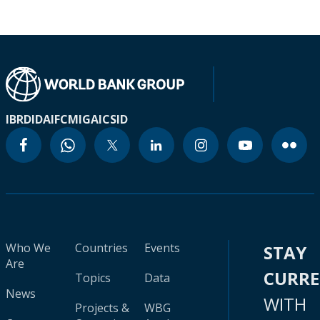
IBRD
IDA
IFC
MIGA
ICSID
Who We
Countries
Events
STAY
Are
CURR
Topics
Data
News
WITH
Projects &
WBG