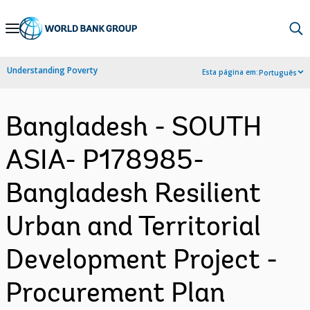
Skip
to
Main
Understanding Poverty
Esta página em:
Português
Navigation
Bangladesh - SOUTH
ASIA- P178985-
Bangladesh Resilient
Urban and Territorial
Development Project -
Procurement Plan