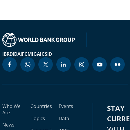
IBRD
IDA
IFC
MIGA
ICSID
Who We
Countries
Events
STAY
Are
CURR
Topics
Data
News
WITH