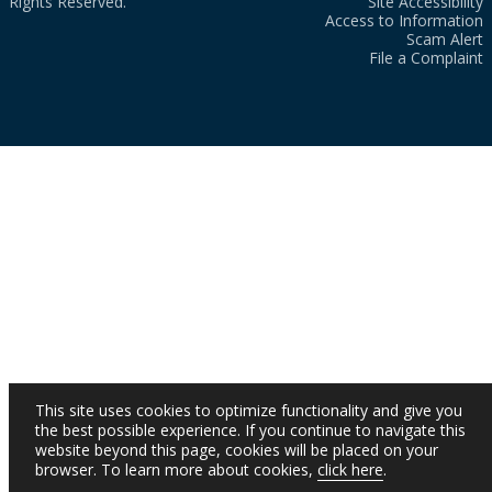
Rights Reserved.
Site Accessibility
Access to Information
Scam Alert
File a Complaint
This site uses cookies to optimize functionality and give you
the best possible experience. If you continue to navigate this
website beyond this page, cookies will be placed on your
browser. To learn more about cookies,
click here
.