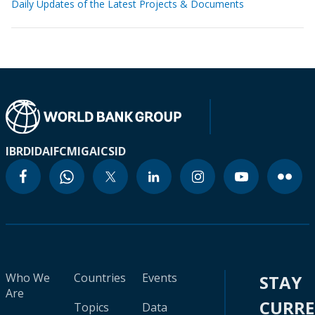
Daily Updates of the Latest Projects & Documents
IBRD
IDA
IFC
MIGA
ICSID
Who We
Countries
Events
STAY
Are
CURR
Topics
Data