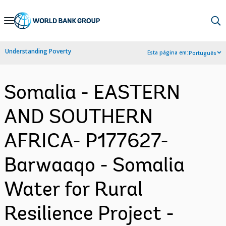
Skip
to
Main
Understanding Poverty
Esta página em:
Português
Navigation
Somalia - EASTERN
AND SOUTHERN
AFRICA- P177627-
Barwaaqo - Somalia
Water for Rural
Resilience Project -