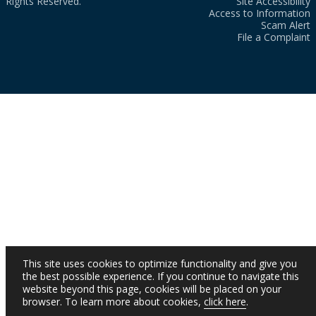
Rights Reserved.
Site Accessibility
Access to Information
Scam Alert
File a Complaint
This site uses cookies to optimize functionality and give you
the best possible experience. If you continue to navigate this
website beyond this page, cookies will be placed on your
browser. To learn more about cookies,
click here
.