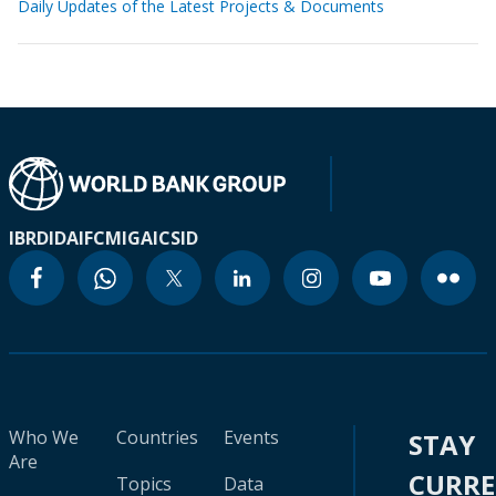
Daily Updates of the Latest Projects & Documents
IBRD
IDA
IFC
MIGA
ICSID
Who We
Countries
Events
STAY
Are
CURR
Topics
Data