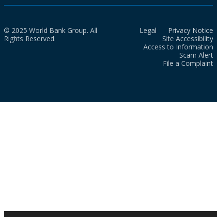
© 2025 World Bank Group. All
Legal
Privacy Notice
Rights Reserved.
Site Accessibility
Access to Information
Scam Alert
File a Complaint