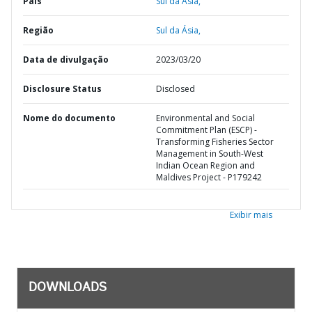
País
Sul da Ásia,
Região
Sul da Ásia,
Data de divulgação
2023/03/20
Disclosure Status
Disclosed
Nome do documento
Environmental and Social
Commitment Plan (ESCP) -
Transforming Fisheries Sector
Management in South-West
Indian Ocean Region and
Maldives Project - P179242
Exibir mais
DOWNLOADS