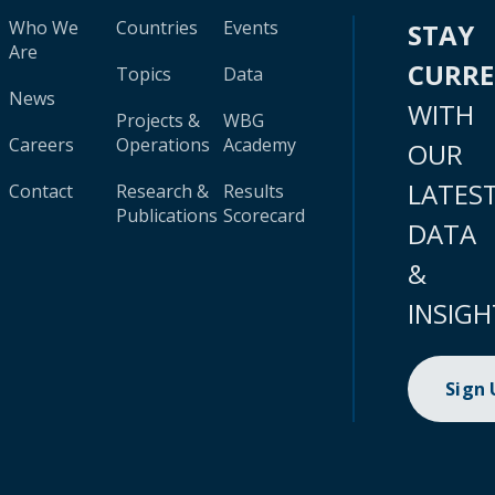
Who We
Countries
Events
STAY
Are
CURR
Topics
Data
News
WITH
Projects &
WBG
Careers
Operations
Academy
OUR
LATES
Contact
Research &
Results
Publications
Scorecard
DATA
&
INSIGH
Sign